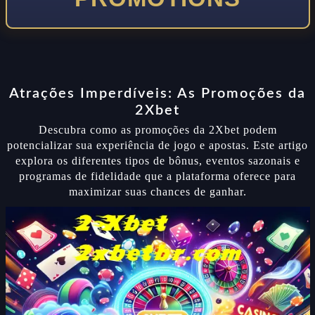
Atrações Imperdíveis: As Promoções da
2Xbet
Descubra como as promoções da 2Xbet podem
potencializar sua experiência de jogo e apostas. Este artigo
explora os diferentes tipos de bônus, eventos sazonais e
programas de fidelidade que a plataforma oferece para
maximizar suas chances de ganhar.