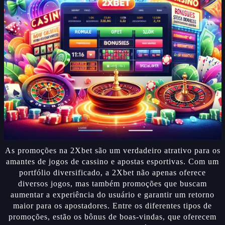
As promoções na 2Xbet são um verdadeiro atrativo para os
amantes de jogos de cassino e apostas esportivas. Com um
portfólio diversificado, a 2Xbet não apenas oferece
diversos jogos, mas também promoções que buscam
aumentar a experiência do usuário e garantir um retorno
maior para os apostadores. Entre os diferentes tipos de
promoções, estão os bônus de boas-vindas, que oferecem