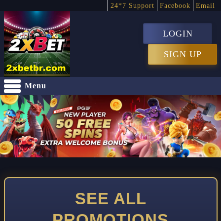
24*7 Support
Facebook
Email
LOGIN
SIGN UP
Menu
SEE ALL
PROMOTIONS