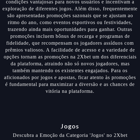
condições vantajosas para novos usuários e incentivam a
exploração de diferentes jogos. Além disso, frequentemente
são apresentadas promoções sazonais que se ajustam ao
ritmo do ano, como eventos esportivos ou festividades,
trazendo ainda mais oportunidades para ganhar. Outras
promoções incluem bônus de recarga e programas de
fidelidade, que recompensam os jogadores assíduos com
prêmios valiosos. A facilidade de acesso e a variedade de
opções tornam as promoções na 2Xbet um dos diferenciais
da plataforma, atraindo não só novos jogadores, mas
também mantendo os existentes engajados. Para os
aficionados por jogos e apostas, ficar atento às promoções
é fundamental para maximizar a diversão e as chances de
vitória na plataforma.
Jogos
Descubra a Emoção da Categoria 'Jogos' no 2Xbet