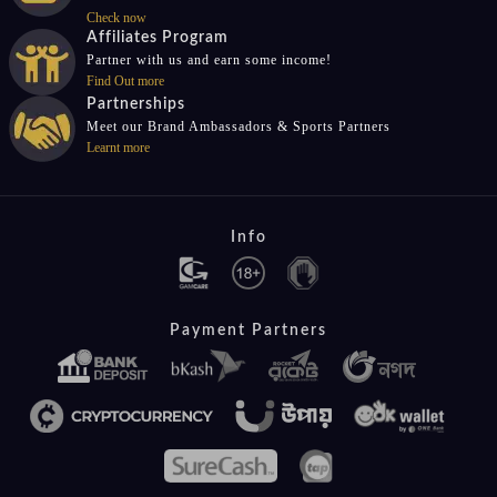
Check now
Affiliates Program
Partner with us and earn some income!
Find Out more
Partnerships
Meet our Brand Ambassadors & Sports Partners
Learnt more
Info
Payment Partners