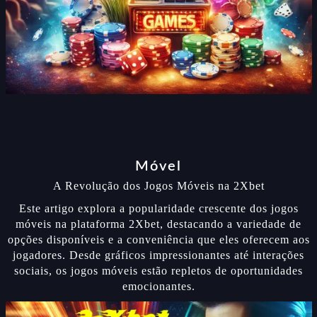
Móvel
A Revolução dos Jogos Móveis na 2Xbet
Este artigo explora a popularidade crescente dos jogos
móveis na plataforma 2Xbet, destacando a variedade de
opções disponíveis e a conveniência que eles oferecem aos
jogadores. Desde gráficos impressionantes até interações
sociais, os jogos móveis estão repletos de oportunidades
emocionantes.